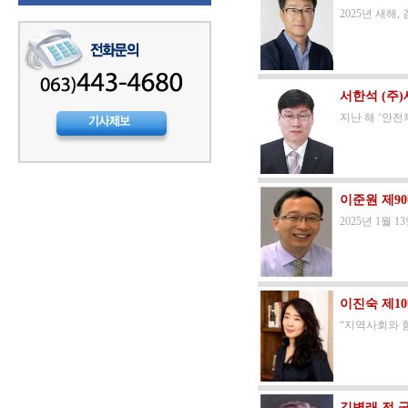
2025년 새해
서한석 (주
지난 해 ‘안
이준원 제9
2025년 1월
이진숙 제1
“지역사회와 
김병래 전 