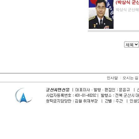
(박상식 군
박상식 군산해
인사말
ㅣ
오시는 길