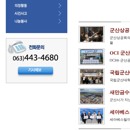
군산상공
군산상공회의
을
OCI 군
OCI㈜ 군산
국립군산대
국립군산대학교
새만금수산
군산시가 지난
세아베스틸
세아베스틸이 