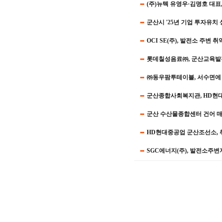
(주)뉴텍 유영우·김명호 대표
군산시 '25년 기업 투자유치 
OCI SE(주), 발전소 주변 
롯데칠성음료㈜, 군산교육발전
㈜동우팜투테이블, 서수면에 
군산종합사회복지관, HD현
군산 수산물종합센터 건어 매장
HD현대중공업 군산조선소, 
SGC에너지(주), 발전소주변