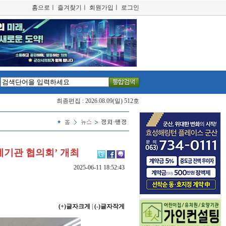
홈으로
ㅣ
즐겨찾기
ㅣ
회원가입
ㅣ
로그인
최종편집 : 2026.08.09(일) 512호
기관 협의회’ 개최
2025-06-11 18:52:43
(+)글자크게
|
(-)글자작게